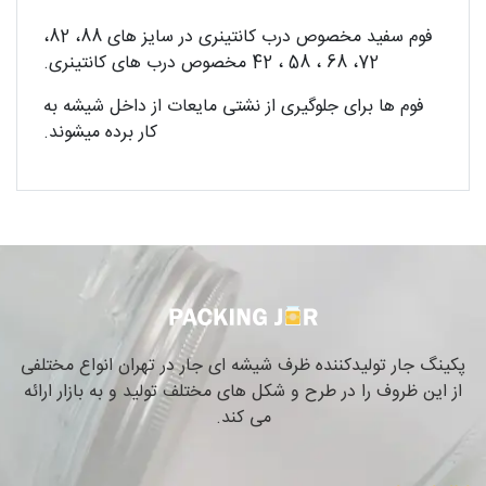
فوم سفید مخصوص درب کانتینری در سایز های 88، 82،
72، 68 ، 58 ، 42 مخصوص درب های کانتینری.
فوم ها برای جلوگیری از نشتی مایعات از داخل شیشه به
کار برده میشوند.
پکینگ جار تولیدکننده ظرف شیشه ای جار در تهران انواع مختلفی
از این ظروف را در طرح و شکل های مختلف تولید و به بازار ارائه
می کند.