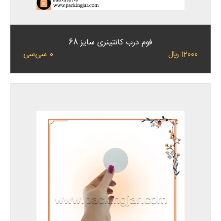
فوم درب کانتینری سایز 68
0 سی‌سی
12000 ﷼