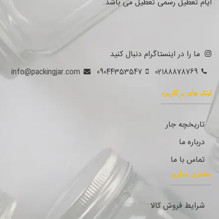
ایام تعطیل رسمی تعطیل می باشد.
ما را در اینستاگرام دنبال کنید
info@packingjar.com
09044353547
02188878769
لینک های پرکاربرد
تاریخچه جار
درباره ما
تماس با ما
مشتری مداری
شرایط فروش کالا