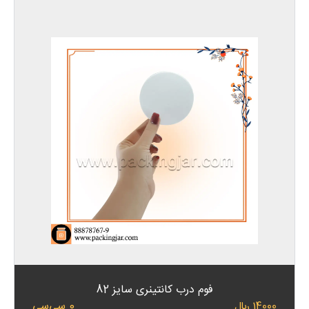
فوم درب کانتینری سایز 82
0 سی‌سی
14000 ﷼