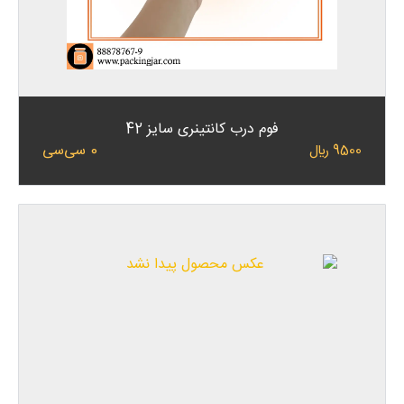
فوم درب کانتینری سایز 42
0 سی‌سی
9500 ﷼