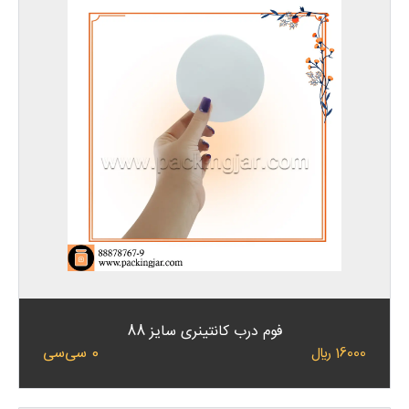
فوم درب کانتینری سایز 88
0 سی‌سی
16000 ﷼