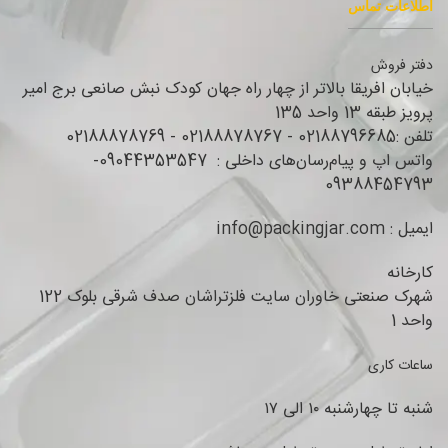
اطلاعات تماس
دفتر فروش
خیابان افریقا بالاتر از چهار راه جهان کودک نبش صانعی برج امیر
پرویز طبقه 13 واحد 135
تلفن :02188796685 - 02188878767 - 02188878769
واتس اپ و پیام‌رسان‌های داخلی : 09044353547-
09388454793
ایمیل : info@packingjar.com
کارخانه
شهرک صنعتی خاوران سایت فلزتراشان صدف شرقی بلوک 122
واحد 1
ساعات کاری
شنبه تا چهارشنبه ۱۰ الی ۱۷