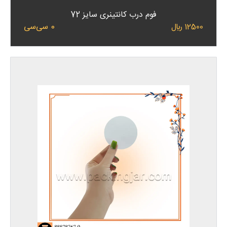
فوم درب کانتینری سایز 72
0 سی‌سی
12500 ﷼