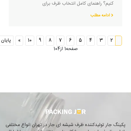
کنیم؟ راهنمای کامل انتخاب ظرف برای
ادامه مطلب
1
2
3
4
5
6
7
8
9
10
»
پایان
صفحه1 از104
پکینگ جار تولیدکننده ظرف شیشه ای جار در تهران انواع مختلفی