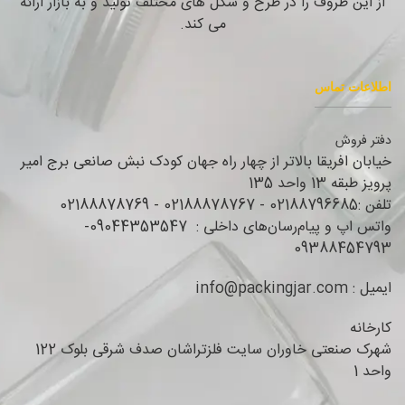
از این ظروف را در طرح و شکل های مختلف تولید و به بازار ارائه
می کند.
اطلاعات تماس
دفتر فروش
خیابان افریقا بالاتر از چهار راه جهان کودک نبش صانعی برج امیر
پرویز طبقه 13 واحد 135
تلفن :02188796685 - 02188878767 - 02188878769
واتس اپ و پیام‌رسان‌های داخلی : 09044353547-
09388454793
ایمیل : info@packingjar.com
کارخانه
شهرک صنعتی خاوران سایت فلزتراشان صدف شرقی بلوک 122
واحد 1