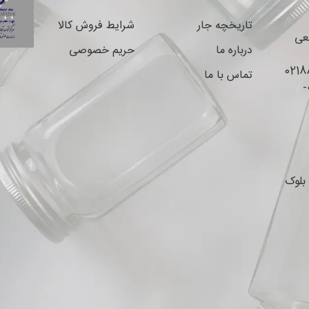
تاریخچه جار
شرایط فروش کالا
نعی
درباره ما
حریم خصوصی
تماس با ما
واتس اپ و پیام‌رسان‌های داخلی : 09044353547-
بلوک