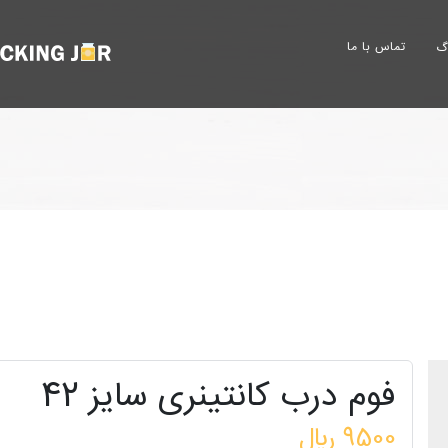
تماس با ما
وگ
فوم درب کانتینری سایز 42
9500 ﷼