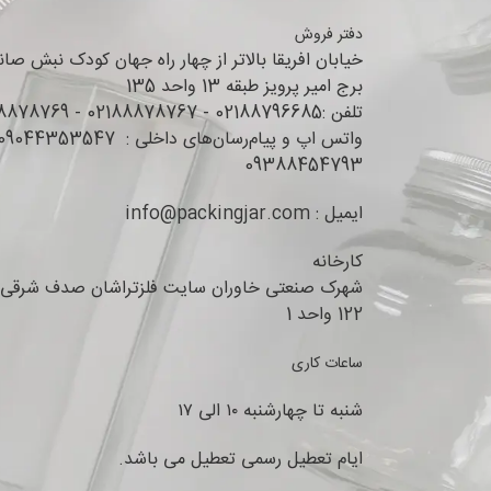
دفتر فروش
خیابان افریقا بالاتر از چهار راه جهان کودک نبش صا
برج امیر پرویز طبقه 13 واحد 135
تلفن :02188796685 - 02188878767 - 02188878769
09388454793
ایمیل : info@packingjar.com
کارخانه
شهرک صنعتی خاوران سایت فلزتراشان صدف شرقی 
122 واحد 1
ساعات کاری
شنبه تا چهارشنبه ۱۰ الی ۱۷
ایام تعطیل رسمی تعطیل می باشد.