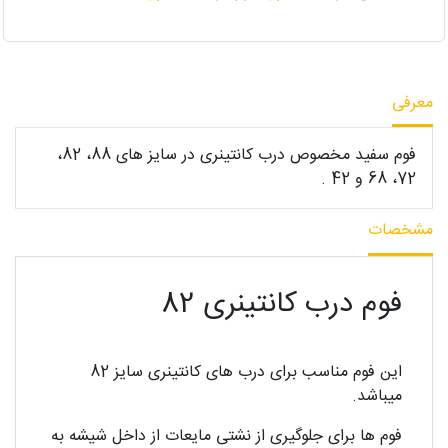
معرفی
فوم سفید مخصوص درب کانتینری در سایز های 88، 82،
72، 68 و 42 .
مشخصات
فوم درب کانتینری 82
این فوم مناسب برای درب های کانتینری سایز 82
میباشد.
فوم ها برای جلوگیری از نشتی مایعات از داخل شیشه به