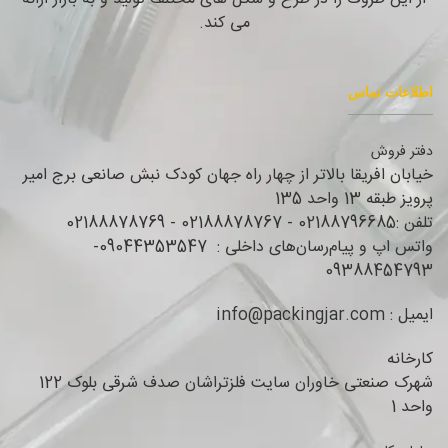
می کند.
اطلاعات تماس
دفتر فروش
خیابان افریقا بالاتر از چهار راه جهان کودک نبش صانعی برج امیر
پرویز طبقه 13 واحد 135
تلفن :02188796685 - 02188878767 - 02188878769
واتس اپ و پیام‌رسان‌های داخلی : 09044353547-
09388454793
ایمیل : info@packingjar.com
کارخانه
شهرک صنعتی خاوران سایت فلزتراشان صدف شرقی بلوک 122
واحد 1