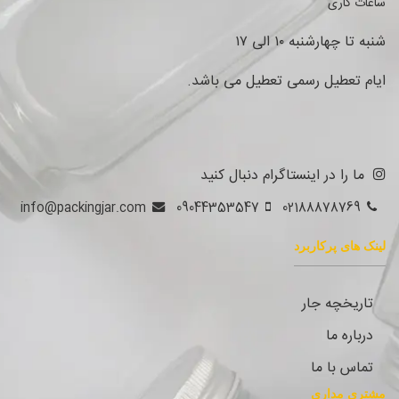
ساعات کاری
شنبه تا چهارشنبه ۱۰ الی ۱۷
ایام تعطیل رسمی تعطیل می باشد.
ما را در اینستاگرام دنبال کنید
info@packingjar.com
09044353547
02188878769
لینک های پرکاربرد
تاریخچه جار
درباره ما
تماس با ما
مشتری مداری