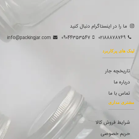
ما را در اینستاگرام دنبال کنید
info@packingjar.com
09044353547
02188878769
لینک های پرکاربرد
تاریخچه جار
درباره ما
تماس با ما
مشتری مداری
شرایط فروش کالا
حریم خصوصی