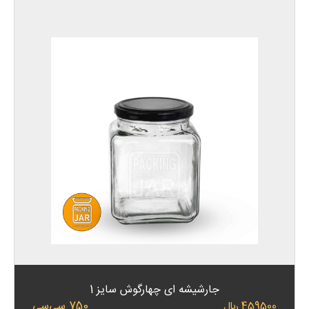
جارشیشه ای چهارگوش سایز 1
750 سی‌سی
459500 ﷼