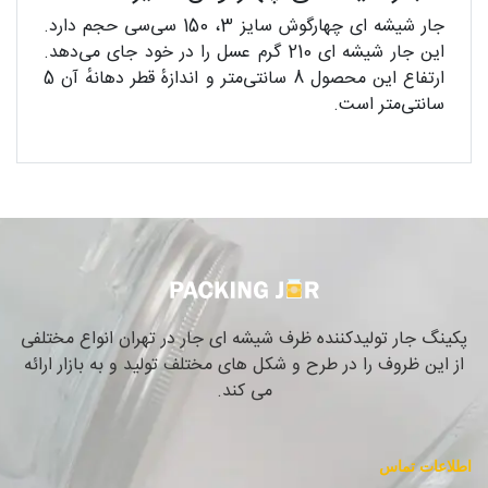
جار شیشه ای چهارگوش سایز 3، 150 سی‌سی حجم دارد.
این جار شیشه ای 210 گرم عسل را در خود جای می‌دهد.
ارتفاع این محصول 8 سانتی‌متر و اندازهٔ قطر دهانهٔ آن 5
سانتی‌متر است.
پکینگ جار تولیدکننده ظرف شیشه ای جار در تهران انواع مختلفی
از این ظروف را در طرح و شکل های مختلف تولید و به بازار ارائه
می کند.
اطلاعات تماس