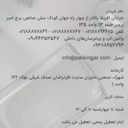
دفتر فروش
خیابان افریقا بالاتر از چهار راه جهان کودک نبش صانعی برج امیر
پرویز طبقه 13 واحد 135
تلفن :02188796685 - 02188878767 - 02188878769
واتس اپ و پیام‌رسان‌های داخلی : 09044353547-
09388454793
ایمیل : info@packingjar.com
کارخانه
شهرک صنعتی خاوران سایت فلزتراشان صدف شرقی بلوک 122
واحد 1
ساعات کاری
شنبه تا چهارشنبه ۱۰ الی ۱۷
ایام تعطیل رسمی تعطیل می باشد.