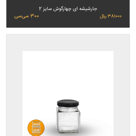
جارشیشه ای چهارگوش سایز 2
300 سی‌سی
381000 ﷼