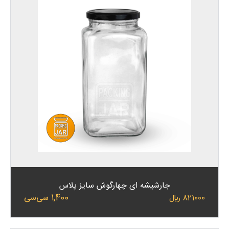
جارشیشه ای چهارگوش سایز پلاس
1,400 سی‌سی
821000 ﷼