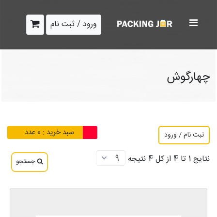
ورود / ثبت نام
چهارگوش
سبد خرید :
0
عدد
ثبت نام / ورود
نتایج 1 تا 4 از کل 4 نتیجه
جستجو