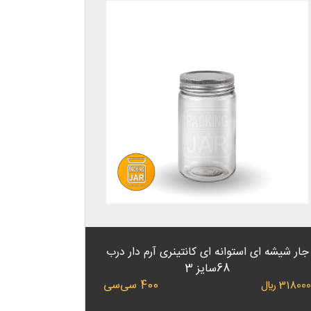
جار شیشه ای استوانه ای کانتینری آرم دار درب
68سایز 3
400 سی‌سی
31800 ﷼