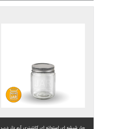
جار شیشه ای استوانه ای کانتینری آرم دار درب