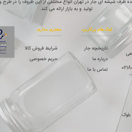
نده ظرف شیشه ای جار در تهران انواع مختلفی از این ظروف را در طرح
تولید و به بازار ارائه می کند.
لینک های پرکاربرد
مشتری مداری
تاریخچه جار
شرایط فروش کالا
نعی
درباره ما
حریم خصوصی
تماس با ما
واتس اپ و پیام‌رسان‌های داخلی : 09044353547-
بلوک