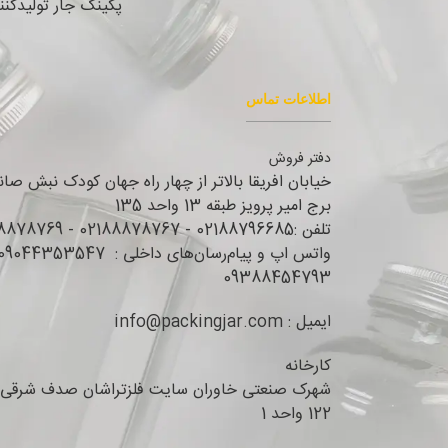
پکینگ جار تولیدکن
اطلاعات تماس
دفتر فروش
خیابان افریقا بالاتر از چهار راه جهان کودک نبش صا
برج امیر پرویز طبقه 13 واحد 135
تلفن :02188796685 - 02188878767 - 02188878769
09388454793
ایمیل : info@packingjar.com
کارخانه
شهرک صنعتی خاوران سایت فلزتراشان صدف شرقی 
122 واحد 1