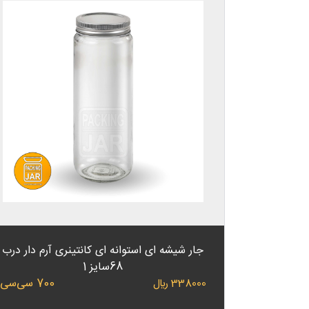
جار شیشه ای استوانه ای کانتینری آرم دار درب
68سایز 1
700 سی‌سی
338000 ﷼