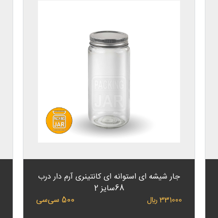
جار شیشه ای استوانه ای کانتینری آرم دار درب
68سایز 2
500 سی‌سی
331000 ﷼
0