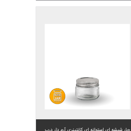
جار شیشه ای استوانه ای کانتینری آرم دار درب