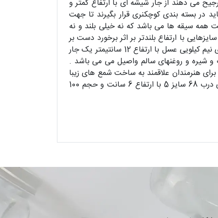
 مشتریانی که ترجیح می دهند از جار شیشه ای با ارتفاع کمتر و
ید در بسته بندی کوچکنری قرار بگیرند تا جهت
کانتیری درب 68 سایز 2 یک جار شیشه ای مناسب جهت همه سیقه ها می باشد که نه خیلی بلند و نه
ایی با ارتفاع بلندتر بر اثر برخورد دست بر
روی زمین بیفتند و بشکنند مناسب می باشد .جار شیشه ای استوانه ای کانتینری درب 68 سایز 3 یا همان جار شیشه ای نیم کیلویی عسل با ارتفاع 12 سانتیمتر یک جار
و شیره و روغنهای سالم واصیل می می باشد .
یمتر و حجم 175 سی سی یک جار شیشه ای هنری برای هنرمندان علاقمند به ساخت شمع های زیبا
و بانوان باسلیقه که در پخت جار کیک و دسرهای بسیار خوشمزه تبحر دارند بسیار مناسب می باشد و استوانه کانتینری درب 68 سایز 5 با ارتفاع 6 سانت و حجم 100
شد .