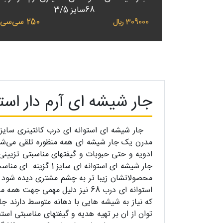
68سایز 3/5
250 سی‌سی
309000 ﷼
جار شیشه ای آرم دار استوا
مدرن یک جار شیشه ای همه منظوره تلقی می‌شو
ادویه و حتی حبوبات و گیفتهای مناسبتی تزیینی 
جار شیشه ای استوان