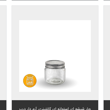
جار شیشه ای استوانه ای کانتینری آرم دار درب