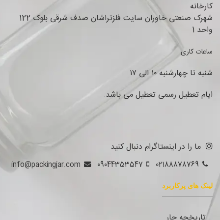
کارخانه
شهرک صنعتی خاوران سایت فلزتراشان صدف شرقی بلوک 122
واحد 1
ساعات کاری
شنبه تا چهارشنبه ۱۰ الی ۱۷
ایام تعطیل رسمی تعطیل می باشد.
ما را در اینستاگرام دنبال کنید
info@packingjar.com
09044353547
02188878769
لینک های پرکاربرد
تاریخچه جار