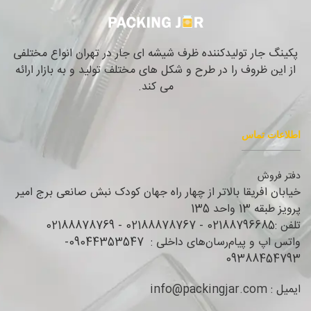
پکینگ جار تولیدکننده ظرف شیشه ای جار در تهران انواع مختلفی
از این ظروف را در طرح و شکل های مختلف تولید و به بازار ارائه
می کند.
اطلاعات تماس
دفتر فروش
خیابان افریقا بالاتر از چهار راه جهان کودک نبش صانعی برج امیر
پرویز طبقه 13 واحد 135
تلفن :02188796685 - 02188878767 - 02188878769
واتس اپ و پیام‌رسان‌های داخلی : 09044353547-
09388454793
ایمیل : info@packingjar.com