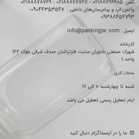
تلفن :02188796685 - 02188878767 - 02188878769
واتس اپ و پیام‌رسان‌های داخلی : 09044353547-
09388454793
ایمیل : info@packingjar.com
کارخانه
شهرک صنعتی خاوران سایت فلزتراشان صدف شرقی بلوک 122
واحد 1
ساعات کاری
شنبه تا چهارشنبه ۱۰ الی ۱۷
ایام تعطیل رسمی تعطیل می باشد.
ما را در اینستاگرام دنبال کنید