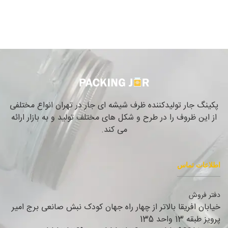
پکینگ جار تولیدکننده ظرف شیشه ای جار در تهران انواع مختلفی
از این ظروف را در طرح و شکل های مختلف تولید و به بازار ارائه
می کند.
اطلاعات تماس
دفتر فروش
خیابان افریقا بالاتر از چهار راه جهان کودک نبش صانعی برج امیر
پرویز طبقه 13 واحد 135