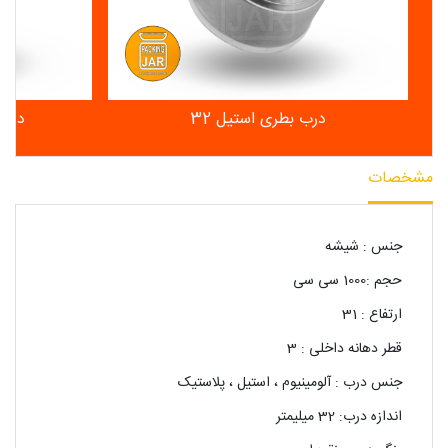
درب بطری استیل 32
درب 
مشخصات
جنس : شیشه
حجم :1000 سی سی
ارتفاع : 31
قطر دهانه داخلی : 3
جنس درب : آلومینیوم ، استیل ، پلاستیک
اندازه درب: 32 میلیمتر