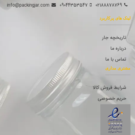
info@packingjar.com
09044353547
02188878769
لینک های پرکاربرد
تاریخچه جار
درباره ما
تماس با ما
مشتری مداری
شرایط فروش کالا
حریم خصوصی