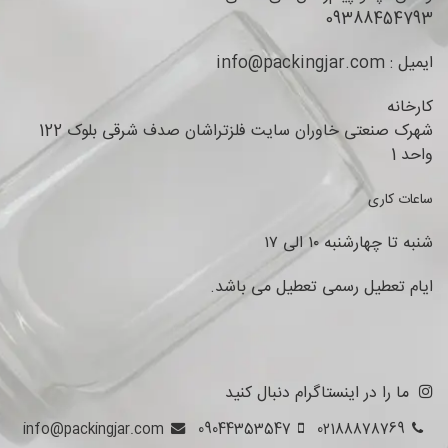
09388454793
ایمیل : info@packingjar.com
کارخانه
شهرک صنعتی خاوران سایت فلزتراشان صدف شرقی بلوک 122
واحد 1
ساعات کاری
شنبه تا چهارشنبه ۱۰ الی ۱۷
ایام تعطیل رسمی تعطیل می باشد.
ما را در اینستاگرام دنبال کنید
info@packingjar.com
09044353547
02188878769