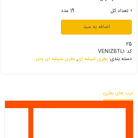
تعداد کل
19
عدد
اضافه به سبد
25
کد:
VENIZBTL1
دسته بندی:
بطری شیشه ای
,
بطری شیشه ای ونیز
درب های بطری