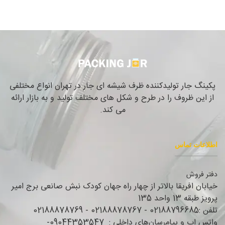
پکینگ جار تولیدکننده ظرف شیشه ای جار در تهران انواع مختلفی
از این ظروف را در طرح و شکل های مختلف تولید و به بازار ارائه
می کند.
اطلاعات تماس
دفتر فروش
خیابان افریقا بالاتر از چهار راه جهان کودک نبش صانعی برج امیر
پرویز طبقه 13 واحد 135
تلفن :02188796685 - 02188878767 - 02188878769
واتس اپ و پیام‌رسان‌های داخلی : 09044353547-