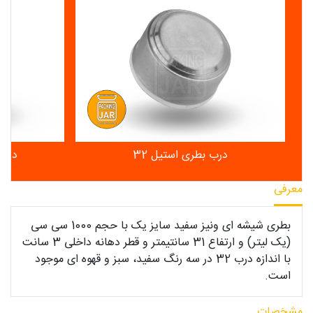
درب بطری استیل 32
درب 
معرفی
بطری شیشه ای ونیز سفید سایز یک با حجم 1000 سی سی
(یک لیتر) و ارتفاع 31 سانتیمتر و قطر دهانه داخلی 3 سانت
با اندازه درب 32 در سه رنگ سفید، سبز و قهوه ای موجود
است.
مشخصات