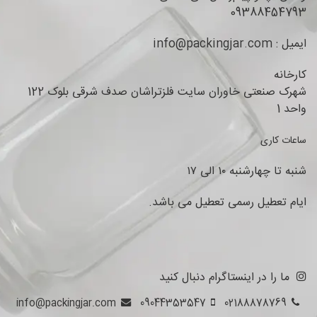
09388454793
ایمیل : info@packingjar.com
کارخانه
شهرک صنعتی خاوران سایت فلزتراشان صدف شرقی بلوک 122
واحد 1
ساعات کاری
شنبه تا چهارشنبه ۱۰ الی ۱۷
ایام تعطیل رسمی تعطیل می باشد.
ما را در اینستاگرام دنبال کنید
info@packingjar.com
09044353547
02188878769