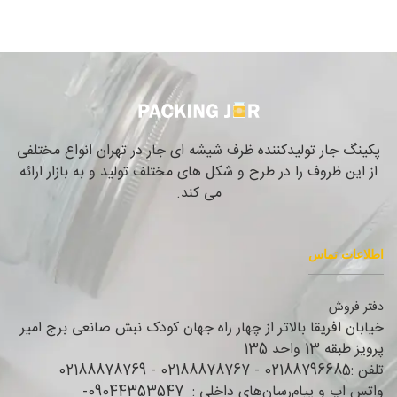
پکینگ جار تولیدکننده ظرف شیشه ای جار در تهران انواع مختلفی
از این ظروف را در طرح و شکل های مختلف تولید و به بازار ارائه
می کند.
اطلاعات تماس
دفتر فروش
خیابان افریقا بالاتر از چهار راه جهان کودک نبش صانعی برج امیر
پرویز طبقه 13 واحد 135
تلفن :02188796685 - 02188878767 - 02188878769
واتس اپ و پیام‌رسان‌های داخلی : 09044353547-