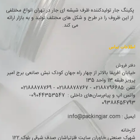
پکینگ جار تولیدکننده ظرف شیشه ای جار در تهران انواع مختلفی
از این ظروف را در طرح و شکل های مختلف تولید و به بازار ارائه
می کند.
اطلاعات تماس
دفتر فروش
خیابان افریقا بالاتر از چهار راه جهان کودک نبش صانعی برج امیر
پرویز طبقه 13 واحد 135
تلفن :02188796685 - 02188878767 - 02188878769
واتس اپ و پیام‌رسان‌های داخلی : 09044353547-
09388454793
ایمیل : info@packingjar.com
کارخانه
شهرک صنعتی خاوران سایت فلزتراشان صدف شرقی بلوک 122