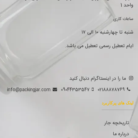
واحد 1
ساعات کاری
شنبه تا چهارشنبه ۱۰ الی ۱۷
ایام تعطیل رسمی تعطیل می باشد.
ما را در اینستاگرام دنبال کنید
info@packingjar.com
09044353547
02188878769
لینک های پرکاربرد
تاریخچه جار
درباره ما