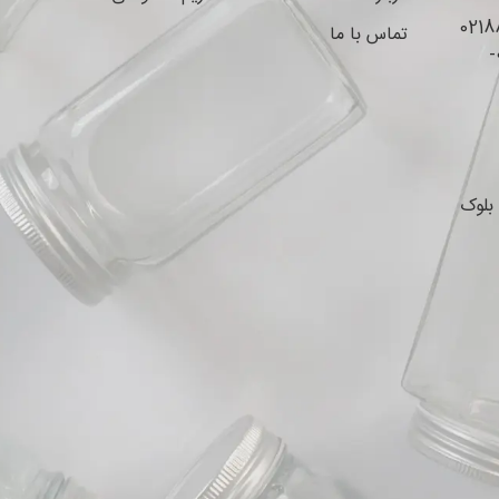
تماس با ما
واتس اپ و پیام‌رسان‌های داخلی : 09044353547-
بلوک