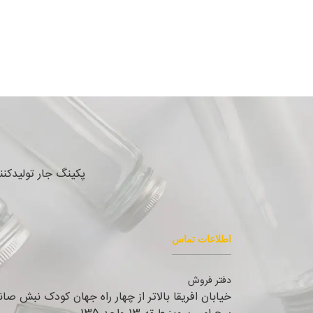
پکینگ جار تولیدکن
اطلاعات تماس
دفتر فروش
خیابان افریقا بالاتر از چهار راه جهان کودک نبش صا