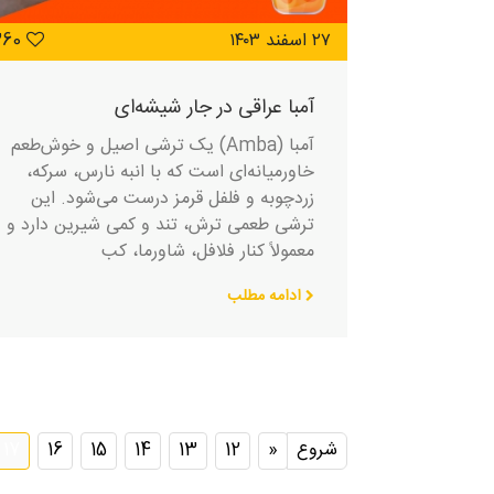
۲۷ اسفند ۱۴۰۳
360
آمبا عراقی در جار شیشه‌ای
آمبا (Amba) یک ترشی اصیل و خوش‌طعم
خاورمیانه‌ای است که با انبه نارس، سرکه،
زردچوبه و فلفل قرمز درست می‌شود. این
ترشی طعمی ترش، تند و کمی شیرین دارد و
معمولاً کنار فلافل، شاورما، کب
ادامه مطلب
شروع
«
12
13
14
15
16
17