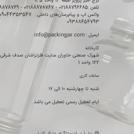
برج امیر پرویز طبقه 13 واحد 135
تلفن :02188796685 - 02188878767 - 02188878769
09388454793
ایمیل : info@packingjar.com
کارخانه
شهرک صنعتی خاوران سایت فلزتراشان صدف شرقی 
122 واحد 1
ساعات کاری
شنبه تا چهارشنبه ۱۰ الی ۱۷
ایام تعطیل رسمی تعطیل می باشد.
ما را در اینستاگرام دنبال کنید