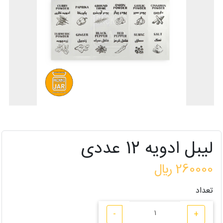
لیبل ادویه 12 عددی
260000 ﷼
تعداد
-
+