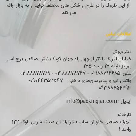
از این ظروف را در طرح و شکل های مختلف تولید و به بازار ارائه
می کند.
اطلاعات تماس
دفتر فروش
خیابان افریقا بالاتر از چهار راه جهان کودک نبش صانعی برج امیر
پرویز طبقه 13 واحد 135
تلفن :02188796685 - 02188878767 - 02188878769
واتس اپ و پیام‌رسان‌های داخلی : 09044353547-
09388454793
ایمیل : info@packingjar.com
کارخانه
شهرک صنعتی خاوران سایت فلزتراشان صدف شرقی بلوک 122
واحد 1