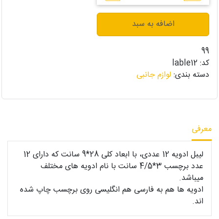
اضافه به سبد
99
کد:
lable12
دسته بندی:
لوازم جانبی
معرفی
لیبل ادویه 12 عددی، با ابعاد کلی 28*9 سانت که دارای 12
عدد برچسب 3*4/5 سانت با نام ادویه های مختلف
میباشد.
ادویه ها هم به فارسی هم انگلیسی روی برچسب چاپ شده
اند.