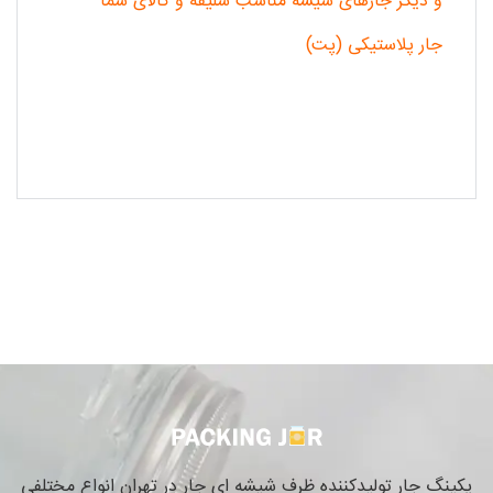
و دیگر جارهای شیشه مناسب سلیقه و کالای شما
جار پلاستیکی (پت)
پکینگ جار تولیدکننده ظرف شیشه ای جار در تهران انواع مختلفی