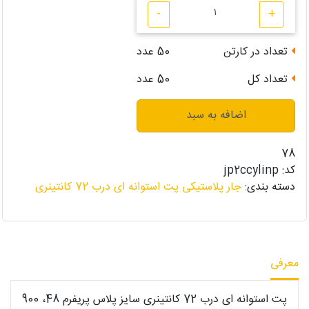
-
+
تعداد در کارتن
50
عدد
تعداد کل
50
عدد
اضافه به سبد
78
کد:
jp2ccylinp
دسته بندی:
جار پلاستیکی پت استوانه ای درب 72 کانتینری
معرفی
پت استوانه ای درب 72 کانتینری سایز پلاس پریفرم 48، 900