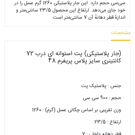
سی‌سی حجم دارد. این جار پلاستیکی 1260 گرم عسل را در
خود جای می‌دهد. ارتفاع این محصول 23/5 سانتی‌متر و
اندازهٔ قطر دهانهٔ آن 7 سانتی‌متر است.
مشخصات
(جار پلاستیکی) پت استوانه ای درب 72
کانتینری سایز پلاس پریفرم 48
جنس : پلاستیک پت
حجم : 900 سی سی
وزن تقریبی بر اساس چگالی عسل (گرم) : 1260
ارتفاع : 23/5
قطر دهانه داخلی : 7