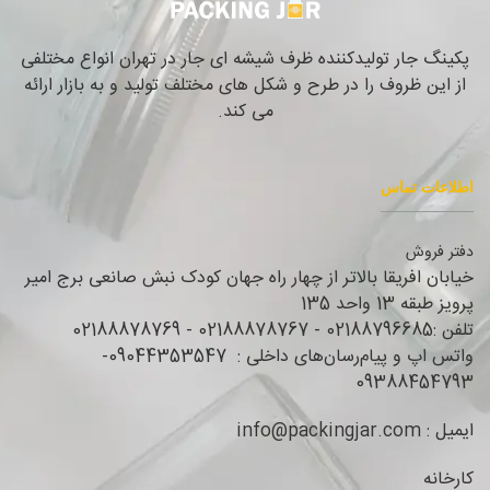
پکینگ جار تولیدکننده ظرف شیشه ای جار در تهران انواع مختلفی
از این ظروف را در طرح و شکل های مختلف تولید و به بازار ارائه
می کند.
اطلاعات تماس
دفتر فروش
خیابان افریقا بالاتر از چهار راه جهان کودک نبش صانعی برج امیر
پرویز طبقه 13 واحد 135
تلفن :02188796685 - 02188878767 - 02188878769
واتس اپ و پیام‌رسان‌های داخلی : 09044353547-
09388454793
ایمیل : info@packingjar.com
کارخانه